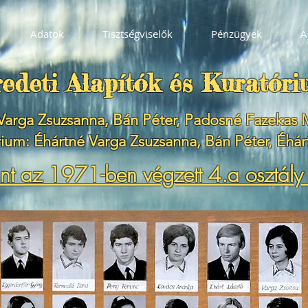
Adatok
Tisztségviselők
Pénzügyek
A
edeti Alapító
k és
Kuratóri
Varga Zsuzsanna, Bán Péter, Padosné Fazekas 
ium: Éhártné Varga Zsuzsanna, Bán Péter, Éhárt
nt az 1971-ben végzett 4.a osztály 