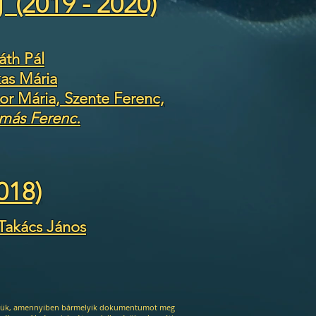
 (2019 - 2020)
áth Pál
as Mária
or Mária, Szente Ferenc,
más Ferenc.
018)
 Takács János
Kérjük, amennyiben bármelyik dokumentumot meg