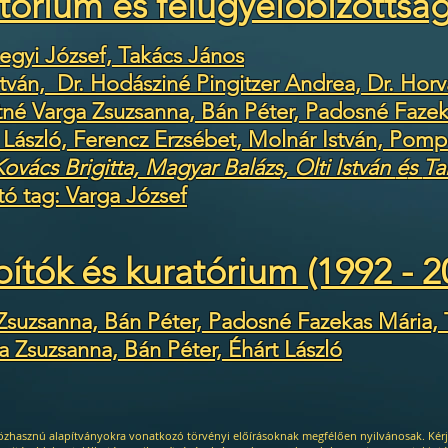
atórium és felügyelőbizottság
Hegyi József, Takács János
stván, Dr. Hodásziné Pingitzer Andrea, Dr. Horv
né Varga Zsuzsanna, Bán Péter, Padosné Fazek
 László, Ferencz Erzsébet, Molnár István, Pomp
Kovács Brigitta, Magyar Balázs, Olti István
é
s
Ta
ító tag: Varga József
pítók és kuratórium (1992 - 2
Zsuzsanna, Bán Péter, Padosné Fazekas Mária,
a Zsuzsanna, Bán Péter, Éhárt László
özhasznú alapítványokra vonatkozó törvényi előírásoknak megfélően nyilvánosak. 