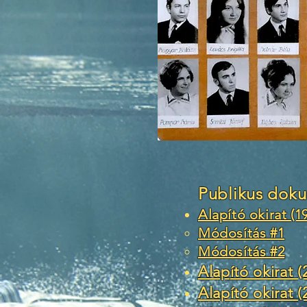
Publikus dok
Alapító okirat (1
Módosítás #1
Módosítás #2
Alap
ító okirat 
Alapító okirat (