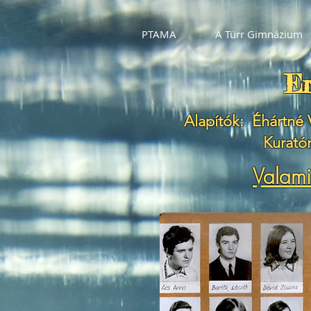
PTAMA
A Türr Gimnázium
Er
Alapítók: Éhártné 
Kuratór
Valami