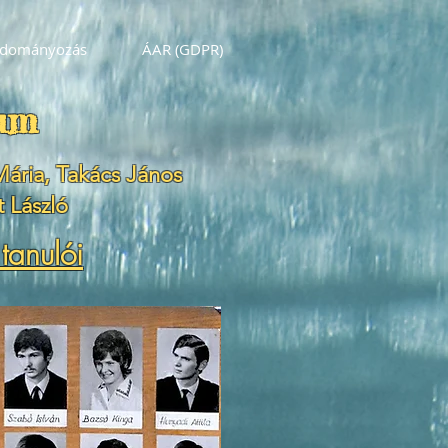
dományozás
ÁAR (GDPR)
um
Mária, Takács János
 László
tanulói