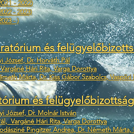
(2021 -
2022
)
2022 - 2023)
023 - )
uratórium és felügyelőbizotts
i József,
Dr. Horváth Pál
 Vargáné Hári Rita, Varga Dorottya
meth Márta, Dr. Kiss Gábor Szabolcs, Vasp
ö
ri
tórium és felügyelőbizottság
i József, Dr. Molnár István
ál, Vargáné Hári Rita, Varga Dorottya
odásziné Pingitzer Andrea, Dr. Németh Márta, 