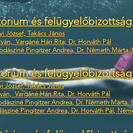
tórium és felügyelőbizottság
yi József, Takács János
tván, Vargáné Hári Rita, Dr. Horváth Pál
odásziné Pingitzer Andrea, Dr. Németh Márta, 
tórium és felügyelőbizottság
i József, Takács János
ván, Vargáné Hári Rita, Dr. Horváth Pál
odásziné Pingitzer Andrea, Dr. Németh Márta,
ásziné Pingitzer Andrea, Dr. Horváth Pál, Néme