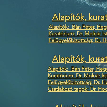
Alapítók, kura
Alapítók: Bán Péter, Heg
Kuratórium: Dr. Molnár Is
Felügyelőbizottság:
Dr. H
Alapítók, kura
Alapítók: Bán Péter, Hegy
Kuratórium: Dr. Molnár Ist
Felügyelőbizottság:
Dr. H
Csatlakozó tagok: Dr. Hod