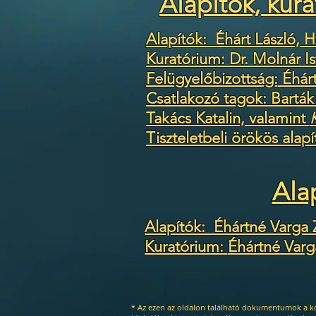
Alapítók, kur
Alapítók: Éhárt László, 
Kuratórium: Dr. Molnár I
Felügyelőbizottság:
Éhárt
Csatlakozó tagok: Barták
Takács Katalin, valamint
Tiszteletbeli örökös alap
Ala
Alapítók: Éhártné Varga 
Kuratórium:
Éhártné Varg
Az ezen az oldalon található dokumentumok a k
*