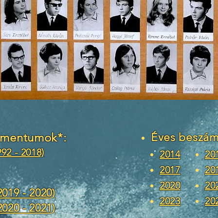
umentumok*:
Éves beszá
992 - 2018)
2014
20
2017
20
2020
20
(2019 - 2020)
2023
20
2020 - 2021)