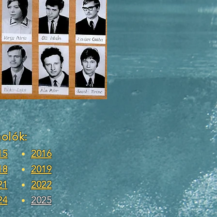
molók:
15
2016
18
2019
21
2022
24
2025