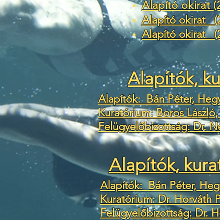
Alapító okirat 
Alapító okirat (
Alapító okirat (2
Alapítók, k
Alapítók: Bán Péter, Hegy
Kuratórium: Boros L
á
szl
ó
,
Felügyelőbizottság:
Dr. Né
Alapítók, kura
Alapítók: Bán Péter, Hegy
Kuratórium: Dr. Horváth P
Felügyelőbizottság:
Dr. H