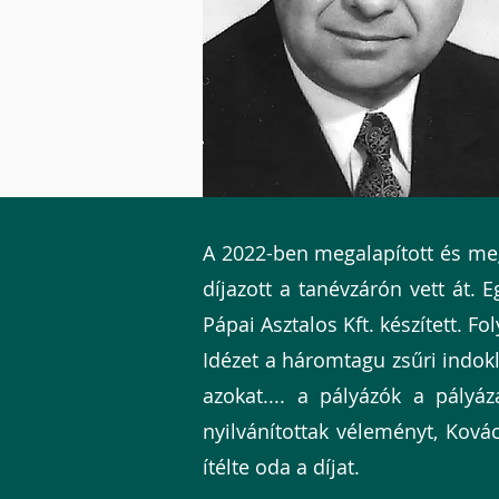
A 2022-ben megalapított és megh
díjazott a tanévzárón vett át. 
Pápai Asztalos Kft. készített.
Idézet a háromtagu zsűri indok
azokat.... a pályázók a pályá
nyilvánítottak véleményt, Kovác
ítélte oda a díjat.