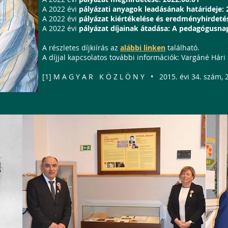
A 2022 évi
pályázati anyagok leadásának határideje: 
A 2022 évi
pályázat kiértékelése és eredményhirdetés
A 2022 évi
pályázat díjainak átadása: A pedagógusna
A részletes díjkiírás az
alábbi linken
található.
A díjjal kapcsolatos további információk: Vargáné Hári 
[1] M A G Y A R K Ö Z L Ö N Y • 2015. évi 34. szám, 2