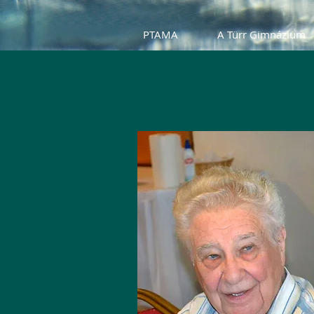
PTAMA
A Türr Gimnázium