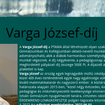
Adatok
Tisztségviselők
Pénzügyek
A
Varga József-díj
A
Varga József-díj
a PTAMA által létrehozott olyan szak
Gimnáziumban és Kollégiumban oktató-nevelő munkát 
adományozható, akik a diákok harmonikus személyisé
munkát végeznek. A díj négyévente, a pedagógusnap a
meghirdetett pályázati díj összege 500E Ft. A díjazott
plakettet is kap.
Varga József
az ország egyik legnagyobb múltú iskoláj
közel 400 éves történetének egyik nagy egyénisége volt
kiváló matematikatanár és nagyszerű ember. A köztársas
határozata alapján 2015-ben, "közel négy évtizedes, ki
pedagógiai és intézményvezetői tevékenysége elismeré
István Gimnázium nyugalmazott tanára, címzetes isko
ÉRDEMREND LOVAGKERESZTJE polgári tagozata kitünte
A 2022 évi
pályázat meghirdetése: 2022.06.01