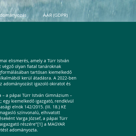
dományozás
ÁAR (GDPR)
mai elismerés, amely a Türr István
végző olyan fiatal tanároknak
gformálásában tartósan kiemelkedő
lkalmából kerül átadásra. A 2022-ben
 az adományozást igazoló okiratot és
a – a pápai Türr István Gimnázium –
; egy kiemelkedő igazgató, rendkívül
ági elnök 142/2015. (III. 18.) KE
magasló színvonalú, elhivatott
seként Varga József, a pápai Türr
laigazgató részére"[1] a MAGYAR
tést adományozta.