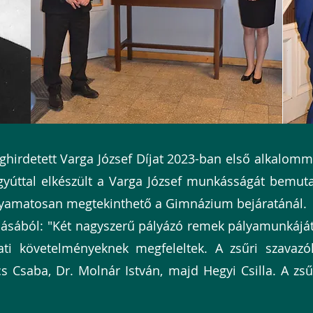
irdetett Varga József Díjat 2023-ban első alkalommal
Egyúttal elkészült a Varga József munkásságát bemutat
 Folyamatosan megtekinthető a Gimnázium bejáratánál.
lásából: "Két nagyszerű pályázó remek pályamunkáját 
zati követelményeknek megfeleltek. A zsűri szavazó
s Csaba, Dr. Molnár István, majd Hegyi Csilla. A zsű