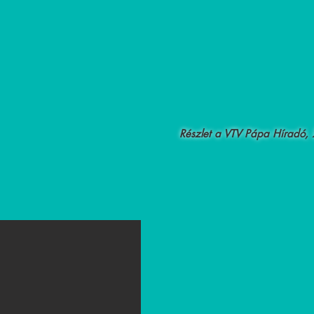
Részlet a VTV Pápa Híradó, 