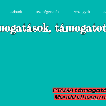
Adatok
Tisztségviselők
Pénzügyek
A
m
ogat
áso
k, t
á
m
ogat
o
PTAMA t
á
mogat
Mondd el hogy m