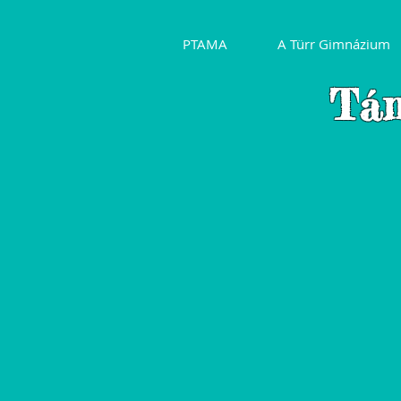
PTAMA
A Türr Gimnázium
T
á