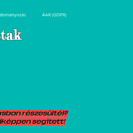
dományozás
ÁAR (GDPR)
tta
k
á
sban r
é
szes
ü
lt
é
l?
ik
é
ppen segitett!