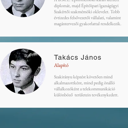
diplomát, majd Építőipari lgazságügyi
Szakértői szakmémöki oklevelet. Tobb
évtizedes felsővezetői vállalati, valamint
magántervezői gyakorlattal rendelkezik.
Takács János
Alapító
Szakirányu képzést követően mind
alkalmazottként, mind pedig önálló
vállalkozóként a telekommunikáció
különböző területein tevékenykedett.