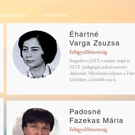
dományozás
ÁAR (GDPR)
Éhártné
Varga Zsuzsa
Felügyelőbizottság
Szegeden a JATE-n tanári, majd az
ELTE pedagógia szakán szerzett
diplomát. Pályafutása teljesen a Tür
kötődött, s kötődik ma is.
Padosné
Fazekas Mária
Felügyelőbizottság