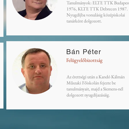
Tanulmányok: ELTE TTK Budapes
1976, KLTE TTK Debrecen 1987.
Nyugdíjba vonulásig középiskolai
tanárként dolgozott.
Bán Péter
Felügyelőbizottság
Az érettségi után a Kandó Kálmán
Műszaki Főiskolán fejezte be
tanulmányait, majd a Siemens-nél
dolgozott nyugdíjazásáig.