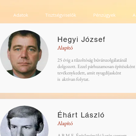
Adatok
Tisztségviselők
Pénzügyek
A
Hegyi József
Alapító
25 évig a tűzoltóság búvárszolgálatánál
dolgozott. Ezzel párhuzamosan építészként
tevékenykedett, amit nyugdíjasként
is aktívan folytat.
Éhárt László
A
lapító
A B.M.E. Építőmémöki karán szerzett