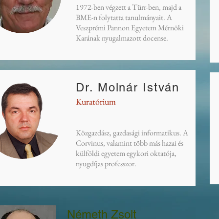
1972-ben végzett a Türr-ben, majd a
BME-n folytatta tanulmányait. A
Veszprémi Pannon Egyetem Mérnöki
Karának nyugalmazott docense.
Dr. Molnár István
Kuratórium
Közgazdász, gazdasági informatikus. A
Corvinus, valamint több más hazai és
külföldi egyetem egykori oktatója,
nyugdíjas professzor.
Németh Zsolt