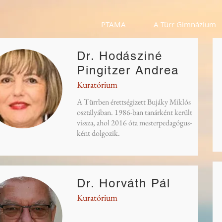
PTAMA
A Türr Gimnázium
Dr. Hodásziné
Pingitzer Andrea
Kuratórium
A Türrben érettségizett Bujáky Miklós
osztályában. 1986-ban tanárként került
vissza, ahol 2016 óta mesterpedagógus-
ként dolgozik.
Dr. Horváth Pál
Kuratórium